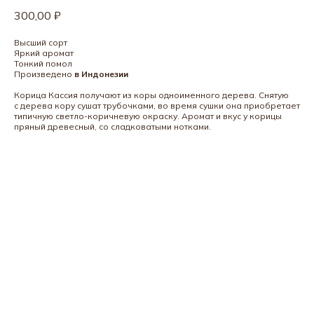
300,00
₽
Высший сорт
Яркий аромат
Тонкий помол
Произведено
в Индонезии
Корица Кассия получают из коры одноименного дерева. Снятую
с дерева кору сушат трубочками, во время сушки она приобретает
типичную светло-коричневую окраску. Аромат и вкус у корицы
пряный древесный, со сладковатыми нотками.