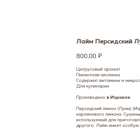
Лайм Персидский Л
₽
800,00
Цитрусовый аромат
Пикантная кислинка
Содержит витамины и микро
Для кулинарии
Произведено
в Израиле
Персидский лимон (Луми) (И
карликового лимона. Сушены
используемый для приготовле
другого. Лайм имеет особую 