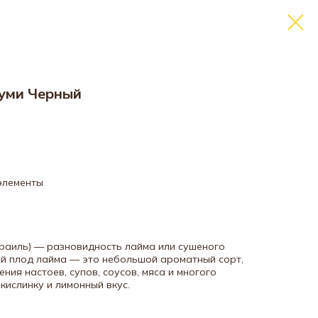
уми Черный
элементы
зраиль) — разновидность лайма или сушеного
й плод лайма — это небольшой ароматный сорт,
ния настоев, супов, соусов, мяса и многого
кислинку и лимонный вкус.