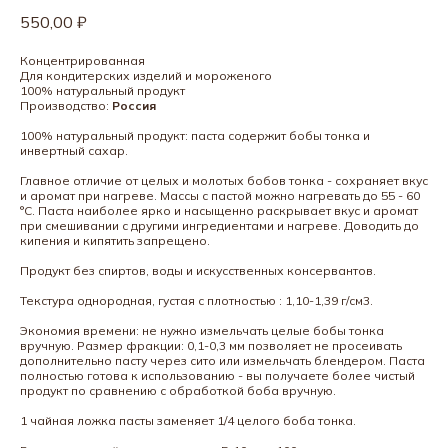
550,00
₽
Концентрированная
Для кондитерских изделий и мороженого
100% натуральный продукт
Производство:
Россия
100% натуральный продукт: паста содержит бобы тонка и
инвертный сахар.
Главное отличие от целых и молотых бобов тонка - сохраняет вкус
и аромат при нагреве. Массы с пастой можно нагревать до 55 - 60
°C. Паста наиболее ярко и насыщенно раскрывает вкус и аромат
при смешивании с другими ингредиентами и нагреве. Доводить до
кипения и кипятить запрещено.
Продукт без спиртов, воды и искусственных консервантов.
Текстура однородная, густая с плотностью : 1,10-1,39 г/см3.
Экономия времени: не нужно измельчать целые бобы тонка
вручную. Размер фракции: 0,1-0,3 мм позволяет не просеивать
дополнительно пасту через сито или измельчать блендером. Паста
полностью готова к использованию - вы получаете более чистый
продукт по сравнению с обработкой боба вручную.
1 чайная ложка пасты заменяет 1/4 целого боба тонка.